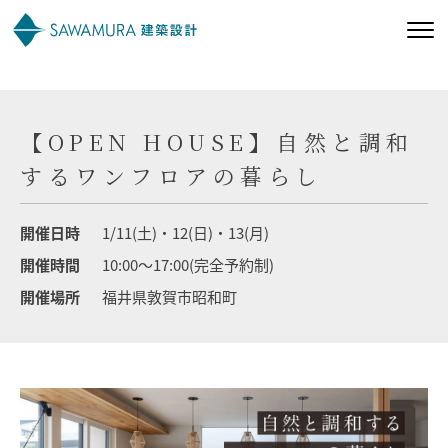
私たちの想い
【OPEN HOUSE】自然と調和
私たちの家づくり
するワンフロアの暮らし
施工事例
開催日時
1/11(土)・12(日)・13(月)
開催時間
10:00～17:00(完全予約制)
お客様の声
開催場所
福井県敦賀市昭和町
会社案内
オーナー様向け