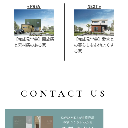
« PREV
NEXT »
【完成見学会】開放感
【完成見学会】愛犬と
と素材感のある家
の暮らしを心地よくす
る家
CONTACT US