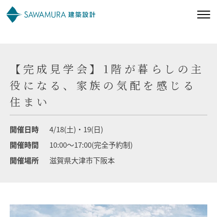
私たちの想い
【完成見学会】1階が暮らしの主
私たちの家づくり
役になる、家族の気配を感じる
住まい
施工事例
開催日時
4/18(土)・19(日)
お客様の声
開催時間
10:00～17:00(完全予約制)
開催場所
滋賀県大津市下阪本
会社案内
オーナー様向け