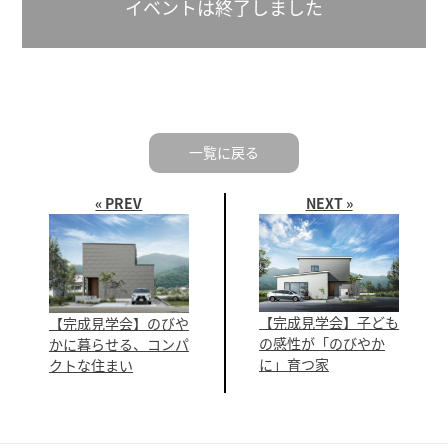
イベントは終了しました
一覧に戻る
« PREV
NEXT »
【完成見学会】子ども
【完成見学会】のびや
の感性が「のびやか
かに暮らせる、コンパ
に」育つ家
クトな住まい