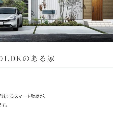
のLDKのある家
軽減するスマート動線が、
ます。