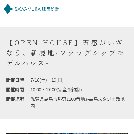
私たちの想い
【OPEN HOUSE】五感がいざ
私たちの家づくり
なう、新境地-フラッグシップモ
デルハウス-
施工事例
開催日時
7/18(土)・19(日)
お客様の声
開催時間
10:00～17:00(完全予約制)
開催場所
滋賀県高島市勝野1108番地3-高島スタジオ敷地
会社案内
内-
オーナー様向け