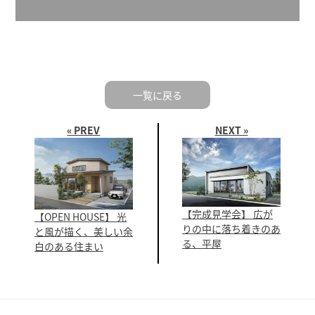
一覧に戻る
« PREV
NEXT »
【完成見学会】 広が
【OPEN HOUSE】 光
りの中に落ち着きのあ
と風が描く、美しい余
る、平屋
白のある住まい