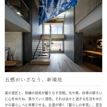
モデルハウス
イベント参加
資料請求
相談予約
五感がいざなう、新境地
美の意匠と、熟練の技術が織りなす空間。光や風、四季の移ろい
に心をゆだね、満ちていく感性。それは淡々と過ぎる生活をゆた
SAWAMURAリフォーム
かな暮らしへと昇華させる。五感が導く「暮らしの本質」。意志