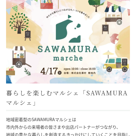
モデルハウス
イベント参加
資料請求
相談予約
暮らしを楽しむマルシェ「SAWAMURA
マルシェ」
地域密着型のSAWAMURAマルシェは
市内外からの来場者の皆さまや出店パートナーがつながり、
SAWAMURAリフォーム
地域の豊かな暮らしを創造するきっかけにしていくことを目指し