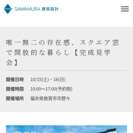
私たちの想い
唯一無二の存在感、スクエア窓
私たちの家づくり
で開放的な暮らし【完成見学
会】
施工事例
開催日時
10/15(土)・16(日)
お客様の声
開催時間
10:00～17:00(予約制)
開催場所
福井県敦賀市市野々
会社案内
オーナー様向け