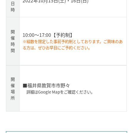
2022年10月15日(土)・16日(日)
日
時
開
10:00～17:00
【予約制】
催
※組数を限定した事前予約制としております。ご興味のあ
時
る方は、ぜひお早目にご予約ください。
間
開
■福井県敦賀市市野々
催
場
詳細はGoogle Mapをご確認ください。
所