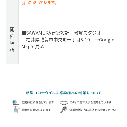
度いただいています。
開
■SAWAMURA建築設計 敦賀スタジオ
催
福井県敦賀市中央町一丁目8-10
→Google
場
Mapで見る
所