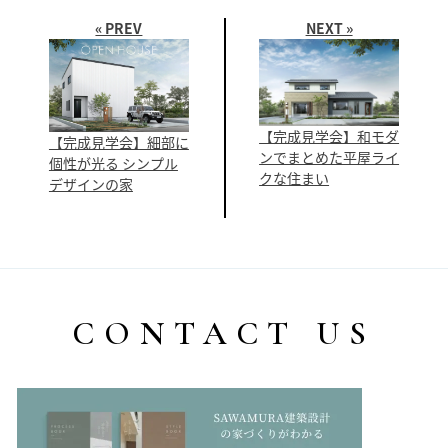
« PREV
NEXT »
【完成見学会】和モダ
【完成見学会】細部に
ンでまとめた平屋ライ
個性が光る シンプル
クな住まい
デザインの家
CONTACT US