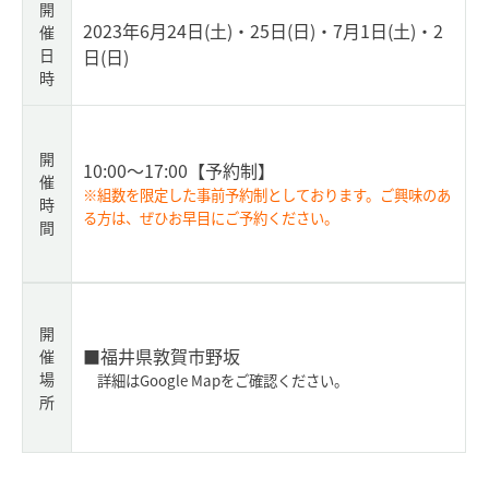
開
2023年6月24日(土)・25日(日)・7月1日(土)・2
催
日
日(日)
時
開
10:00～17:00
【予約制】
催
※組数を限定した事前予約制としております。ご興味のあ
時
る方は、ぜひお早目にご予約ください。
間
開
■福井県敦賀市野坂
催
場
詳細はGoogle Mapをご確認ください。
所