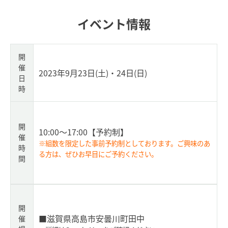
イベント情報
開
催
2023年9月23日(土)・24日(日)
日
時
開
10:00～17:00
【予約制】
催
※組数を限定した事前予約制としております。ご興味のあ
時
る方は、ぜひお早目にご予約ください。
間
開
■滋賀県高島市安曇川町田中
催