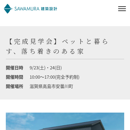
私たちの想い
【完成見学会】ペットと暮ら
私たちの家づくり
す、落ち着きのある家
施工事例
開催日時
9/23(土)・24(日)
開催時間
10:00～17:00(完全予約制)
お客様の声
開催場所
滋賀県高島市安曇川町
会社案内
オーナー様向け