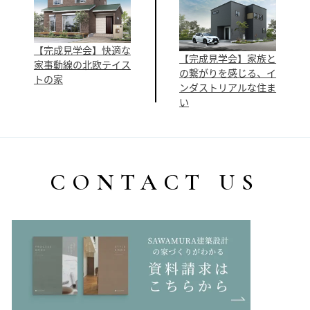
【完成見学会】快適な
【完成見学会】家族と
家事動線の北欧テイス
の繋がりを感じる、イ
トの家
ンダストリアルな住ま
い
CONTACT US