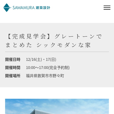
私たちの想い
【完成見学会】グレートーンで
私たちの家づくり
まとめた シックモダンな家
施工事例
開催日時
12/16(土)・17(日)
開催時間
10:00～17:00(完全予約制)
お客様の声
開催場所
福井県敦賀市市野々町
会社案内
オーナー様向け