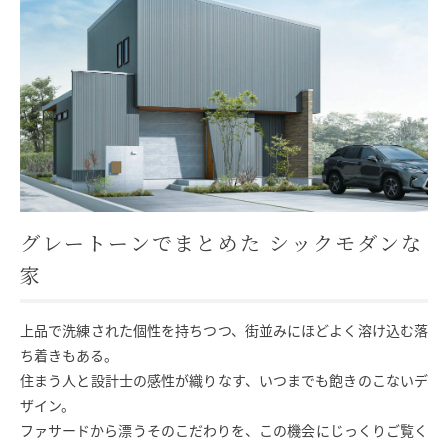
モデルハウス
イベント参加
資料請求
相談予約
グレートーンでまとめた シックモダンな
家
上品で洗練された個性を持ちつつ、街並みにほどよく溶け込む落
ち着きもある。
住まう人と設計士の感性が織りなす、いつまでも飽きのこないデ
ザイン。
SAWAMURAリフォーム
ファサードから漂うそのこだわりを、この機会にじっくりご覧く