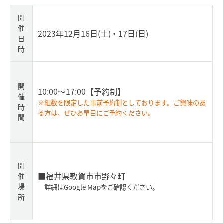
開
催
2023年12月16日(土)・17日(日)
日
時
開
10:00～17:00
【予約制】
催
※組数を限定した事前予約制としております。ご興味のあ
時
る方は、ぜひお早目にご予約ください。
間
開
■福井県敦賀市市野々町
催
場
詳細はGoogle Mapをご確認ください。
所