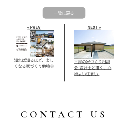
一覧に戻る
« PREV
NEXT »
知れば知るほど、楽し
平屋の家づくり相談
くなる家づくり勉強会
会-設計士と描く、心
地よい住まい-
CONTACT US