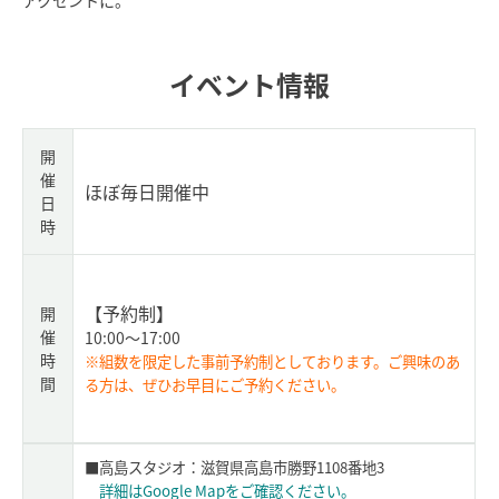
アクセントに。
イベント情報
開
催
ほぼ毎日開催中
日
時
【予約制】
開
催
10:00～17:00
時
※組数を限定した事前予約制としております。ご興味のあ
間
る方は、ぜひお早目にご予約ください。
■高島スタジオ：滋賀県高島市勝野1108番地3
詳細はGoogle Mapをご確認ください。