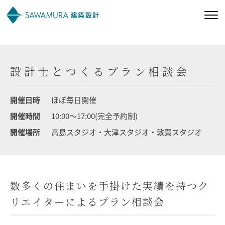
私たちの想い
設計士とつくるプラン相談会
私たちの家づくり
開催日時
ほぼ毎日開催
施工事例
開催時間
10:00～17:00(完全予約制)
開催場所
高島スタジオ・大津スタジオ・敦賀スタジオ
お客様の声
会社案内
数多くの住まいを手掛けた実績を持つク
リエイターによるプラン相談会
オーナー様向け