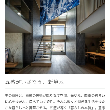
モデルハウス
イベント参加
資料請求
相談予約
五感がいざなう、新境地
美の意匠と、熟練の技術が織りなす空間。光や風、四季の移ろい
に心をゆだね、満ちていく感性。それは淡々と過ぎる生活をゆた
SAWAMURAリフォーム
かな暮らしへと昇華させる。五感が導く「暮らしの本質」。意志