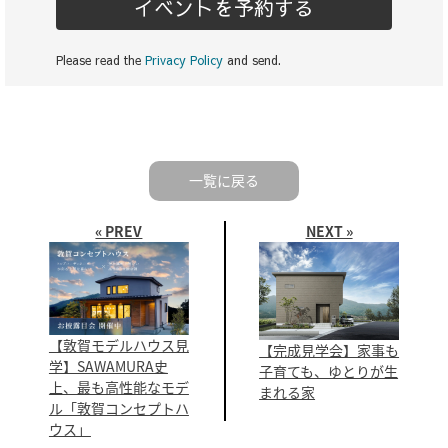
一覧に戻る
« PREV
NEXT »
【敦賀モデルハウス見
【完成見学会】家事も
学】SAWAMURA史
子育ても、ゆとりが生
上、最も高性能なモデ
まれる家
ル「敦賀コンセプトハ
ウス」