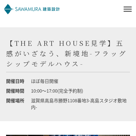
私たちの想い
【THE ART HOUSE見学】五
私たちの家づくり
感がいざなう、新境地-フラッグ
シップモデルハウス-
施工事例
開催日時
ほぼ毎日開催
お客様の声
開催時間
10:00～17:00(完全予約制)
開催場所
滋賀県高島市勝野1108番地3-高島スタジオ敷地
会社案内
内-
オーナー様向け