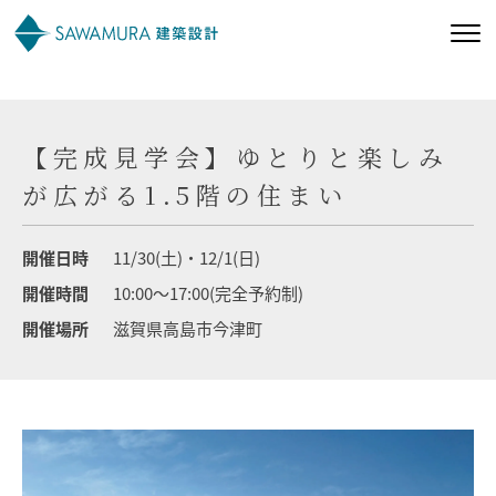
私たちの想い
【完成見学会】ゆとりと楽しみ
私たちの家づくり
が広がる1.5階の住まい
施工事例
開催日時
11/30(土)・12/1(日)
開催時間
10:00～17:00(完全予約制)
お客様の声
開催場所
滋賀県高島市今津町
会社案内
オーナー様向け