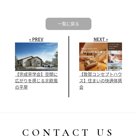
一覧に戻る
« PREV
NEXT »
【完成見学会】空間に
【敦賀コンセプトハウ
広がりを感じる北欧風
ス】住まいの快適体感
の平屋
会
CONTACT US