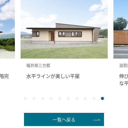
福井県三方郡
滋賀
階完
水平ラインが美しい平屋
伸
な
一覧へ戻る