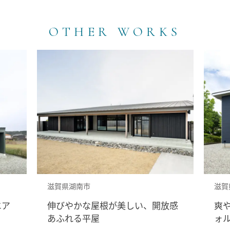
OTHER WORKS
滋賀県湖南市
滋賀
エア
伸びやかな屋根が美しい、開放感
爽
あふれる平屋
ォ