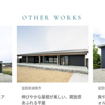
OTHER WORKS
滋賀県高島市
滋賀
放感
爽やかな風や光と暮らす、カリフ
暮
ォルニアスタイルの家
の