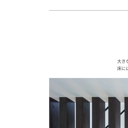
大き
床に