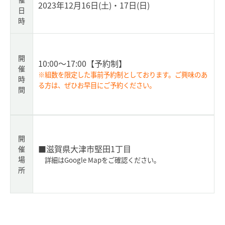
2023年12月16日(土)・17日(日)
日
時
開
10:00～17:00
【予約制】
催
※組数を限定した事前予約制としております。ご興味のあ
時
る方は、ぜひお早目にご予約ください。
間
開
■滋賀県大津市堅田1丁目
催
場
詳細はGoogle Mapをご確認ください。
所