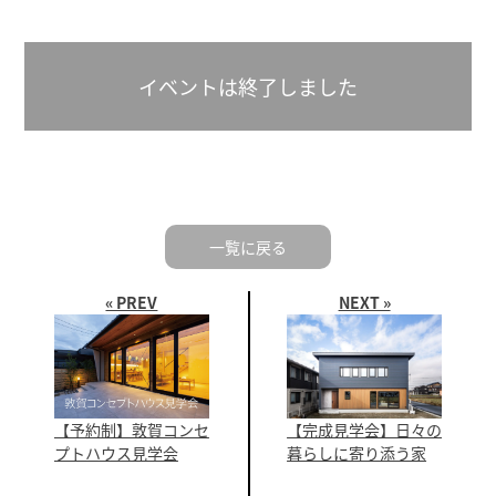
イベントは終了しました
一覧に戻る
« PREV
NEXT »
【予約制】敦賀コンセ
【完成見学会】日々の
プトハウス見学会
暮らしに寄り添う家