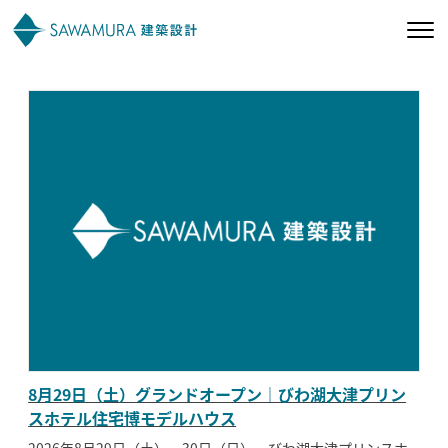
私たちの想い
私たちの家づくり
施工事例
お客様の声
会社案内
8月29日（土）グランドオープン｜びわ湖大津プリン
オーナー様向け
スホテル住宅博モデルハウス
2026年8月29日（土）・30日（日）、びわ湖大津プリンスホ