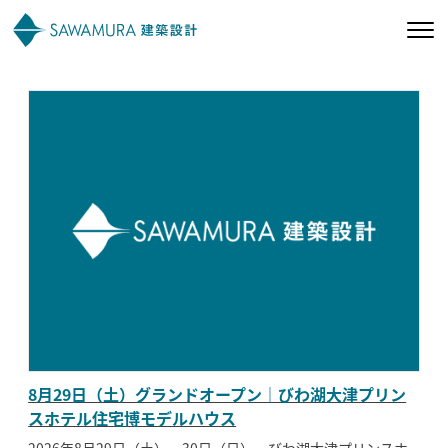
私たちの想い
私たちの家づくり
施工事例
お客様の声
会社案内
8月29日（土）グランドオープン｜びわ湖大津プリン
オーナー様向け
スホテル住宅博モデルハウス
2026年8月29日（土）・30日（日）、びわ湖大津プリンスホ