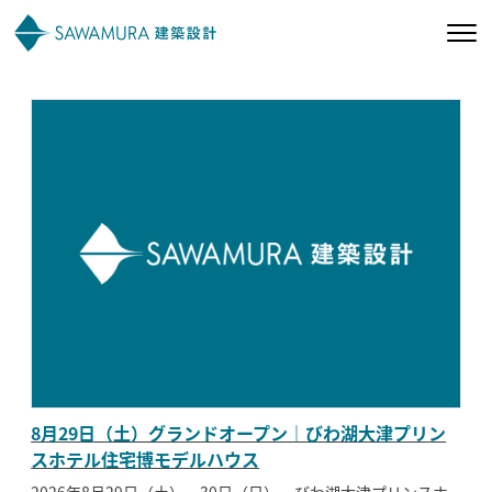
私たちの想い
私たちの家づくり
施工事例
お客様の声
会社案内
8月29日（土）グランドオープン｜びわ湖大津プリン
オーナー様向け
スホテル住宅博モデルハウス
2026年8月29日（土）・30日（日）、びわ湖大津プリンスホ