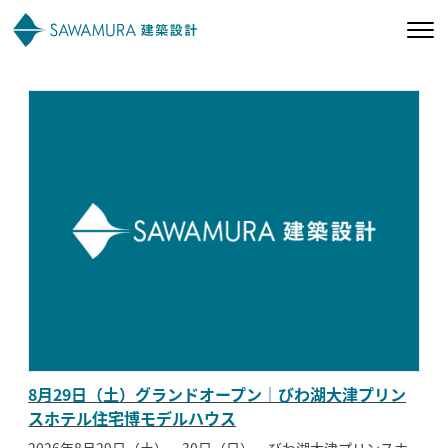
私たちの想い
私たちの家づくり
施工事例
お客様の声
会社案内
8月29日（土）グランドオープン｜びわ湖大津プリン
オーナー様向け
スホテル住宅博モデルハウス
2026年8月29日（土）・30日（日）、びわ湖大津プリンスホ