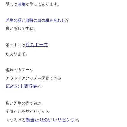
壁には
漆喰
が塗ってあります。
SAWAMURA不動産
芝生の緑と漆喰の白の組み合わせ
が
良い感じですね。
薪ストーブ
家の中には
があります。
趣味のカヌーや
アウトドアグッズを保管できる
広めの土間収納
や、
広い芝生の庭で遊ぶ
子供たちを見守りながら
陽当たりのいいリビング
くつろげる
も