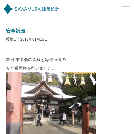
安全祈願
私たちの想い
投稿日：2018年01月15日
私たちの家づくり
本日,業者会の皆様と毎年恒例の
施工事例
安全祈願祭を行いました。
お客様の声
会社案内
オーナー様向け