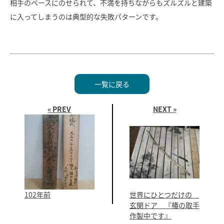
相手のペースにのせられて、不満を持ちながらもズルズルと建築
に入ってしまうのは典型的な失敗パターンです。
一覧に戻る
« PREV
NEXT »
102年前
世界にひとつだけの　
玄関ドア　『椿の取手
作製中です』