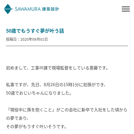
50歳でもうすぐ夢が叶う話
私たちの想い
投稿日：2020年09月01日
私たちの家づくり
施工事例
初めまして、工事Ⅲ課で
現場監督をしている
斎藤です。
お客様の声
私事ですが、先日、8月26日の15時1分に初孫ができ、
50歳でおじいちゃんになりました。
会社案内
「現役中に孫を抱くこと」がこの会社に新卒で入社をした頃から
の夢であり、
オーナー様向け
その夢がもうすぐ叶いそうです。