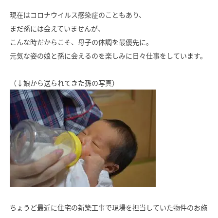
モデルハウス
イベント参加
現在はコロナウイルス感染症のこともあり、
まだ孫には会えていませんが、
資料請求
相談予約
こんな時だからこそ、母子の体調を最優先に。
元気な姿の娘と孫に会えるのを楽しみに日々仕事をしています。
（↓娘から送られてきた孫の写真）
SAWAMURAリフォーム
ちょうど最近に住宅の新築工事で現場を担当していた物件のお施