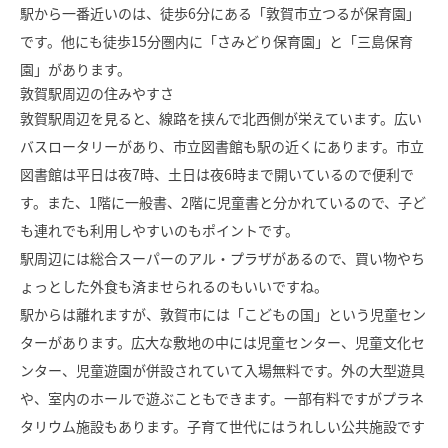
駅から一番近いのは、徒歩6分にある「敦賀市立つるが保育園」
です。他にも徒歩15分圏内に「さみどり保育園」と「三島保育
園」があります。
敦賀駅周辺の住みやすさ
敦賀駅周辺を見ると、線路を挟んで北西側が栄えています。広い
バスロータリーがあり、市立図書館も駅の近くにあります。市立
図書館は平日は夜7時、土日は夜6時まで開いているので便利で
す。また、1階に一般書、2階に児童書と分かれているので、子ど
も連れでも利用しやすいのもポイントです。
駅周辺には総合スーパーのアル・プラザがあるので、買い物やち
ょっとした外食も済ませられるのもいいですね。
駅からは離れますが、敦賀市には「こどもの国」という児童セン
ターがあります。広大な敷地の中には児童センター、児童文化セ
ンター、児童遊園が併設されていて入場無料です。外の大型遊具
や、室内のホールで遊ぶこともできます。一部有料ですがプラネ
タリウム施設もあります。子育て世代にはうれしい公共施設です