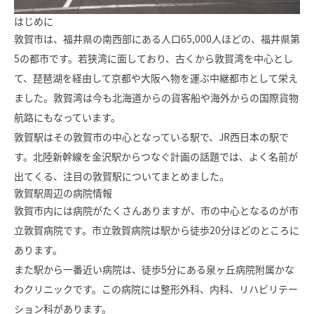
モデルハウス
イベント参加
はじめに
敦賀市は、福井県の南西部にある人口65,000人ほどの、福井県第
資料請求
相談予約
5の都市です。若狭湾に面しており、古くから敦賀湾を中心とし
て、琵琶湖を経由して京都や大阪へ物を運ぶ中継都市として栄え
ました。敦賀湾は今も北海道からの貨客船や海外からの国際貨物
航路にもなっています。
敦賀駅はその敦賀市の中心となっている駅で、JR西日本の駅で
す。北陸新幹線を金沢駅からつなぐ計画の話題では、よく名前が
出てくる、注目の敦賀駅についてまとめました。
敦賀駅周辺の病院情報
敦賀市内には病院がたくさんありますが、市の中心となるのが市
立敦賀病院です。市立敦賀病院は駅から徒歩20分ほどのところに
あります。
また駅から一番近い病院は、徒歩5分にある泉ヶ丘病院附属かな
わクリニックです。この病院には整形外科、内科、リハビリテー
SAWAMURAリフォーム
ション科があります。