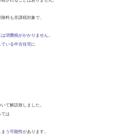
課税されることはありません。
保険料も非課税対象で、
には消費税がかかりません
。
している中古住宅
に
ついて解説致しました。
っては
しまう可能性
があります。