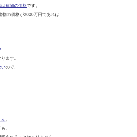
のは建物の価格
です。
建物の価格が2000万円であれば
や
なります。
ない
ので、
せん
。
ても、