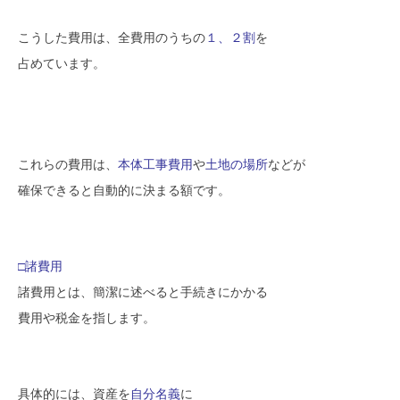
こうした費用は、
全費用のうちの
１、２割
を
占めています。
これらの費用は、
本体工事費用
や
土地の場所
などが
確保できると自動的に決まる額です。
□諸費用
諸費用とは、簡潔に述べると手続きにかかる
費用や税金を指します。
具体的には、資産を
自分名義
に