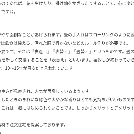
るのであれば、花を生けたり、掛け軸をかざったりすることで、心にゆ
トですね。
がやや面倒なことがあげられます。畳の手入れはフローリングのように
では飲食は控える、汚れた服で行かないなどのルール作りが必要です。
必要です。それは『裏返し』『表替え』『畳替え』というものです。畳
表を新しく交換することを「表替え」といいます。裏返しが終わってか
、10～15年が目安だと言われています。
の良さが見直され、人気が再燃しているようです。
くしたときのきれいな緑色や爽やかな香りはとても気持ちがいいもので
、これは一概には決められないことです。しっかりメリットとデメリッ
素材の注文住宅を提案しております。
い。