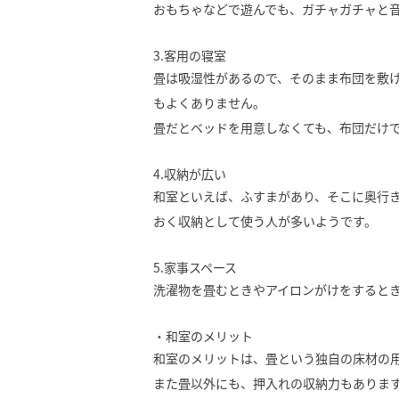
おもちゃなどで遊んでも、ガチャガチャと
3.客用の寝室
畳は吸湿性があるので、そのまま布団を敷
もよくありません。
畳だとベッドを用意しなくても、布団だけ
4.収納が広い
和室といえば、ふすまがあり、そこに奥行
おく収納として使う人が多いようです。
5.家事スペース
洗濯物を畳むときやアイロンがけをすると
・和室のメリット
和室のメリットは、畳という独自の床材の
また畳以外にも、押入れの収納力もありま