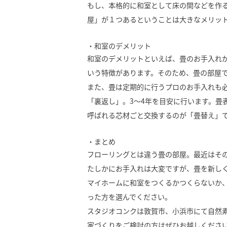
もし、本格的に和室として床の間などを作
屋」が１つあるということは大きなメリッ
・和室のデメリット
和室のデメリットといえば、畳のお手入れ
いう特徴があります。そのため、畳の部屋
また、畳は定期的に行うプロのお手入れも
「裏返し」。3～4年を目安に行います。畳
呼ばれる芯材ごと交換するのが「畳替え」で
・まとめ
フローリングとは違う畳の部屋。最近はそ
たしかにお手入れは大変ですが、畳を新し
マイホームに和室をつくるかつくらないか
った方を選んでください。
スタジオコンクは敦賀市、小浜市にて自然
家づくりをご検討の方はぜひお越しくださ