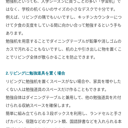
勉強机といっても、入学シーズンに買うことの多い「学習机」で
はなく、学校の机くらいのサイズの小さなデスクで十分です。
SAWAMURA不動産
例えば、リビングの隅でもいいですし、キッチンカウンターにつ
けて夕食の支度をしている間に向かい合って勉強するという手も
あります。
勉強机を用意することでダイニングテーブルが鉛筆や消しゴムの
カスで汚れることもないですし、机の上や引き出しに物を置くこ
とでリビング全体が散らかることを防止できます。
2.リビングに勉強道具を置く場合
リビングに勉強机を置くスペースがない場合や、家具を増やした
くない人は勉強道具のスペースだけ作ることもできます。
勉強自体はダイニングテーブルと兼用して、他の勉強道具を片付
けられる収納スペースを確保します。
簡単に組み立てられる３段ボックスを利用し、ランドセルと手さ
げカバン、宿題などのプリント類、国語辞書などを入れられる本