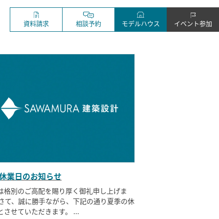
資料請求
相談予約
モデルハウス
イベント参加
休業日のお知らせ
は格別のご高配を賜り厚く御礼申し上げま
 さて、誠に勝手ながら、下記の通り夏季の休
とさせていただきます。 ...