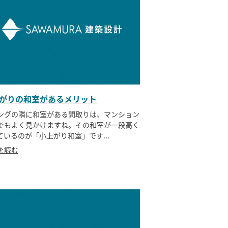
がりの和室があるメリット
ングの隣に和室がある間取りは、マンション
でもよく見かけますね。その和室が一段高く
ているのが「小上がり和室」です...
を読む