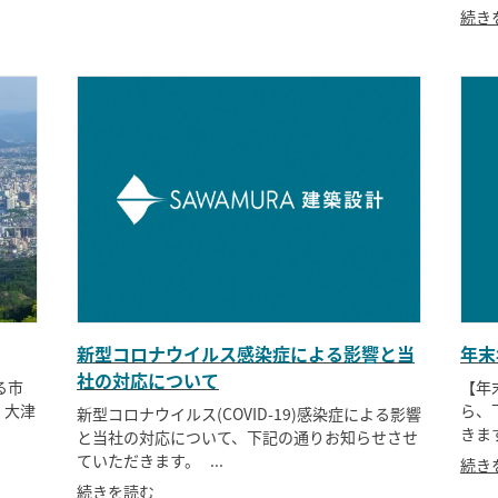
続き
新型コロナウイルス感染症による影響と当
年末
社の対応について
る市
【年
 大津
ら、
新型コロナウイルス(COVID-19)感染症による影響
きます
と当社の対応について、下記の通りお知らせさせ
ていただきます。 ...
続き
続きを読む