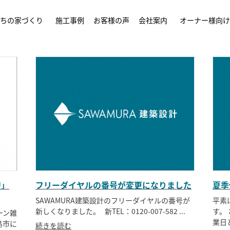
ちの家づくり
施工事例
お客様の声
会社案内
オーナー様向け
U」
フリーダイヤルの番号が変更になりました
夏季
SAWAMURA建築設計のフリーダイヤルの番号が
平素
新しくなりました。 新TEL：0120-007-582 ...
す。
ーン雑
業日
島市に
続きを読む