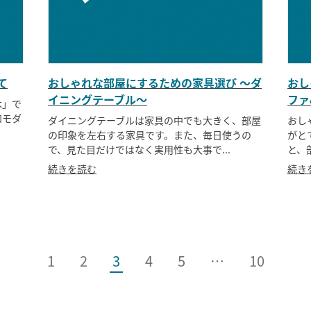
て
おしゃれな部屋にするための家具選び ～ダ
おし
イニングテーブル～
ファ
木」で
和モダ
ダイニングテーブルは家具の中でも大きく、部屋
おし
の印象を左右する家具です。また、毎日使うの
がと
で、見た目だけではなく実用性も大事で...
と、
続きを読む
続き
1
2
3
4
5
…
10