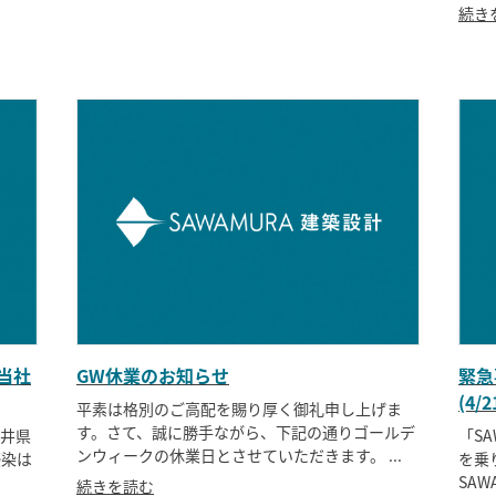
続き
当社
GW休業のお知らせ
緊急
(4/
平素は格別のご高配を賜り厚く御礼申し上げま
す。さて、誠に勝手ながら、下記の通りゴールデ
福井県
「S
ンウィークの休業日とさせていただきます。 ...
感染は
を乗
SAW
続きを読む