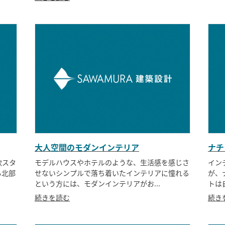
大人空間のモダンインテリア
ナチ
欧スタ
モデルハウスやホテルのような、生活感を感じさ
イン
も北部
せないシンプルで落ち着いたインテリアに憧れる
が、
という方には、モダンインテリアがお...
トは
続きを読む
続き