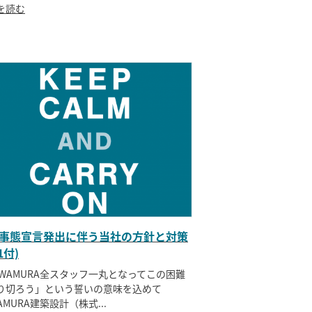
を読む
事態宣言発出に伴う当社の方針と対策
21付)
AWAMURA全スタッフ一丸となってこの困難
り切ろう」という誓いの意味を込めて
AMURA建築設計（株式...