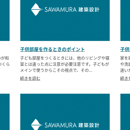
子供部屋を作るときのポイント
子供
のが和
子ども部屋をつくるときには、他のリビングや寝
家を
つくら
室とは違った点に注意が必要注意です。子どもが
や洗
メインで使うからこその視点で、その...
迷い
続きを読む
続き