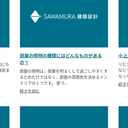
部屋の照明の種類にはどんなものがある
小上
の？
他にも
リビ
直前ま
など
部屋の照明は、部屋を明るくして過ごしやすくす
なっ
るためだけではなく、部屋の雰囲気を決めるイン
テリアの１つです。 家づ...
続き
続きを読む