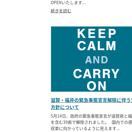
OPENいたします...
続きを読む
滋賀・福井の緊急事態宣言解除に伴う
方針について
5月14日、政府の緊急事態宣言が滋賀県と
を含む39県で解除されました。 国内での
収束に向かっているように見えます...